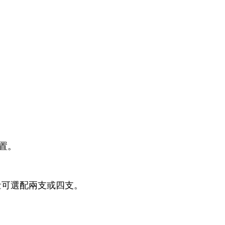
置。
量可選配兩支或四支。