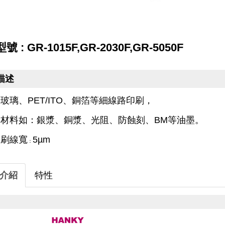
 : GR-1015F,GR-2030F,GR-5050F
描述
於玻璃、
、銅箔等細線路印刷，
PET/ITO
刷材料如：銀漿、銅漿、光阻、防蝕刻、
等油墨。
BM
印刷線寬
5µm
：
介紹
特性