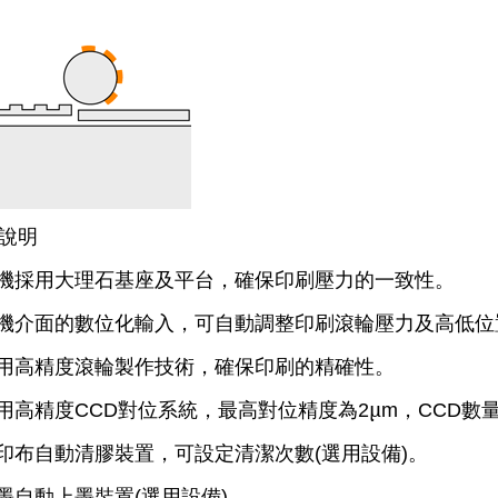
說明
機採用大理石基座及平台，確保印刷壓力的一致性。
機介面的數位化輸入，可自動調整印刷滾輪壓力及高低位
用高精度滾輪製作技術，確保印刷的精確性。
用高精度
對位系統，最高對位精度為
μ
，
數
CCD
2
m
CCD
印布自動清膠裝置，可設定清潔次數
選用設備
。
(
)
墨自動上墨裝置
選用設備
。
(
)