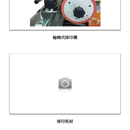
輪轉式移印機
移印耗材