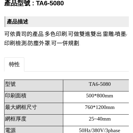
產品型號 : TA6-5080
產品描述
可依貴司的產品
多色印刷
可做雙進雙出
雷雕
噴墨
,
,
,
/
/
印刷檢測
防塵外罩
可一併規劃
/
,
.
特性
型號
TA6-5080
印刷面積
500*800mm
最大網框尺寸
760*1200mm
網框厚度
25~40mm
電源
50Hz/380V/3phase