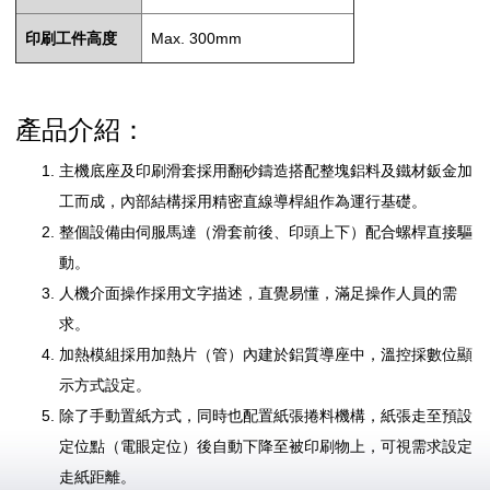
印刷工件高度
Max. 300mm
產品介紹：
主機底座及印刷滑套採用翻砂鑄造搭配整塊鋁料及鐵材鈑金加
工而成，內部結構採用精密直線導桿組作為運行基礎。
整個設備由伺服馬達（滑套前後、印頭上下）配合螺桿直接驅
動。
人機介面操作採用文字描述，直覺易懂，滿足操作人員的需
求。
加熱模組採用加熱片（管）內建於鋁質導座中，溫控採數位顯
示方式設定。
除了手動置紙方式，同時也配置紙張捲料機構，紙張走至預設
定位點（電眼定位）後自動下降至被印刷物上，可視需求設定
走紙距離。