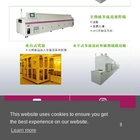
This website uses cookies to ensure you get
新北市五股區五權七路66號 (新北產業園區)
the best experience on our website.
TEL:
+886-2-2299-3866
FAX: +886-2-2299-3868
Learn more
E-mail:
info@hanky.com.tw